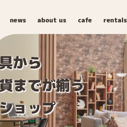
news
about us
cafe
rental
具から
貨までが揃う
ショップ