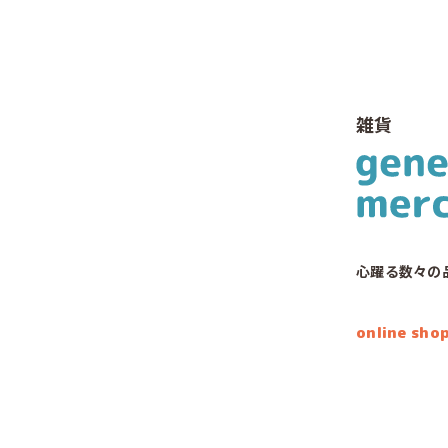
雑貨
心躍る数々の
online sho